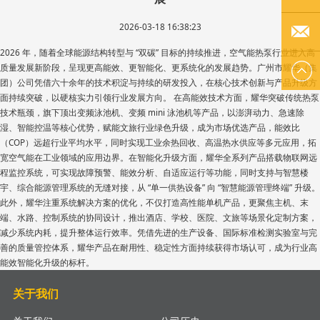
2026-03-18 16:38:23
李小姐
2026 年，随着全球能源结构转型与 “双碳” 目标的持续推进，空气能热泵行业进入高
质量发展新阶段，呈现更高能效、更智能化、更系统化的发展趋势。广州市耀华（集
EMAIL
团）公司凭借六十余年的技术积淀与持续的研发投入，在核心技术创新与产品升级方
面持续突破，以硬核实力引领行业发展方向。 在高能效技术方面，耀华突破传统热泵
US
技术瓶颈，旗下顶出变频泳池机、变频 mini 泳池机等产品，以澎湃动力、急速除
湿、智能控温等核心优势，赋能文旅行业绿色升级，成为市场优选产品，能效比
（COP）远超行业平均水平，同时实现工业余热回收、高温热水供应等多元应用，拓
宽空气能在工业领域的应用边界。在智能化升级方面，耀华全系列产品搭载物联网远
程监控系统，可实现故障预警、能效分析、自适应运行等功能，同时支持与智慧楼
宇、综合能源管理系统的无缝对接，从 “单一供热设备” 向 “智慧能源管理终端” 升级。
此外，耀华注重系统解决方案的优化，不仅打造高性能单机产品，更聚焦主机、末
端、水路、控制系统的协同设计，推出酒店、学校、医院、文旅等场景化定制方案，
减少系统内耗，提升整体运行效率。凭借先进的生产设备、国际标准检测实验室与完
善的质量管控体系，耀华产品在耐用性、稳定性方面持续获得市场认可，成为行业高
能效智能化升级的标杆。
关于我们