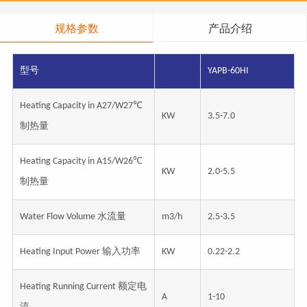
规格参数
产品介绍
型号
YAPB-60HI
Heating Capacity in A27/W27℃
KW
3.5-7.0
制热量
Heating Capacity in A15/W26℃
KW
2.0-5.5
制热量
Water Flow Volume 水流量
m3/h
2.5-3.5
Heating Input Power 输入功率
KW
0.22-2.2
Heating Running Current 额定电
A
1-10