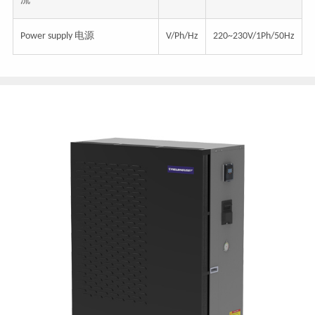
流
Power supply 电源
V/Ph/Hz
220~230V/1Ph/50Hz