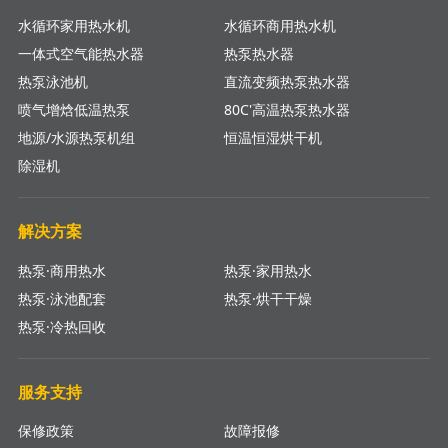
水循环家用热水机
水循环商用热水机
一体式空气能热水器
热泵热水器
热泵泳池机
直流变频热泵热水器
喷气增焓低温热泵
80C'高温热泵热水器
地源/水源热泵机组
恒温恒湿烘干机
除湿机
解决方案
热泵·商用热水
热泵·家用热水
热泵·泳池配套
热泵·烘干干燥
热泵·冷热回收
服务支持
保修政策
故障报修