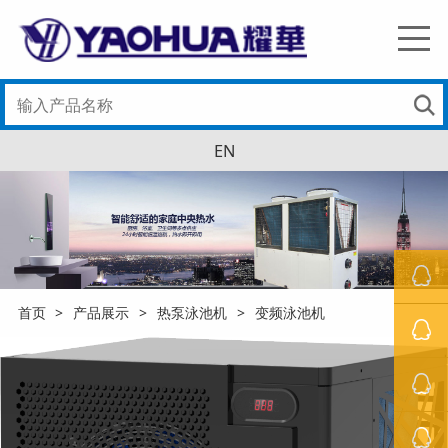
EN
首页
>
产品展示
>
热泵泳池机
>
变频泳池机
罗经理
萧先生
冯小姐