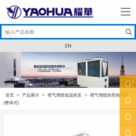
EN
首页
>
产品展示
>
喷气增焓低温热泵
>
喷气增焾热泵热水器
罗经理
(整体式)
萧先生
冯小姐