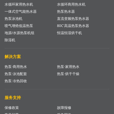
水循环家用热水机
水循环商用热水机
一体式空气能热水器
热泵热水器
热泵泳池机
直流变频热泵热水器
喷气增焓低温热泵
80C'高温热泵热水器
地源/水源热泵机组
恒温恒湿烘干机
除湿机
解决方案
热泵·商用热水
热泵·家用热水
热泵·泳池配套
热泵·烘干干燥
热泵·冷热回收
服务支持
保修政策
故障报修